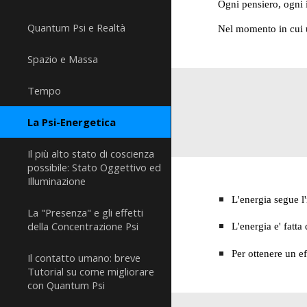
Ogni pensiero, ogni 
Quantum Psi e Realtà
Nel momento in cui 
Spazio e Massa
Tempo
La Psi-Energetica
Il più alto stato di coscienza
possibile: Stato Oggettivo ed
Illuminazione
L'energia segue l'
La "Presenza" e gli effetti
della Concentrazione Psi
L'energia e' fatta 
Per ottenere un e
Il contatto umano: breve
Tutorial su come migliorare
con Quantum Psi