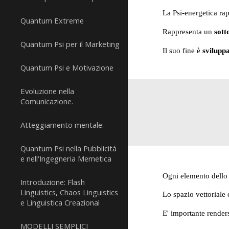
La Psi-energetica rap
Quantum Extreme
Rappresenta un
sott
Quantum Psi per il Marketing
Il suo fine è
sviluppa
Quantum Psi e Motivazione
Evoluzione nella
Comunicazione.
Atteggiamento mentale:
Quantum Psi nella Pubblicità
e nell'Ingegneria Memetica
Ogni elemento dello 
Introduzione: Flash
Linguistics, Chaos Linguistics
Lo spazio vettoriale 
e Linguistica Creazional
E' importante renders
MODELLI SEMPLICI