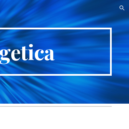
ion
getica