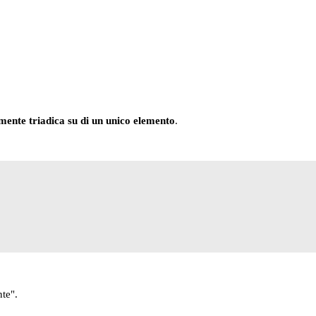
a mente triadica su di un unico elemento
.
nte".