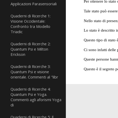
Per ottenere lo stat
Applicazioni Parasensoriali
Tale stato può essere
Quaderni di Ricerche 1:
Nello stato di presen
Visione Occidentale:
Confronto tra Modello
Lo stato è descritto 
Triadic
Questo tipo di stato 
Quaderni di Ricerche 2:
Quantum Psi e Milton
Ci sono infatti dell
Erickson
Queste persone hanno
Quaderni di Ricerche 3:
Questo è il segreto p
Quantum Psi e visione
orientale. Commenti al "libr
Quaderni di Ricerche 4:
Quantum Psi e Yoga.
Commenti agli aforismi Yoga
di
Quaderni di Ricerche 5: Il