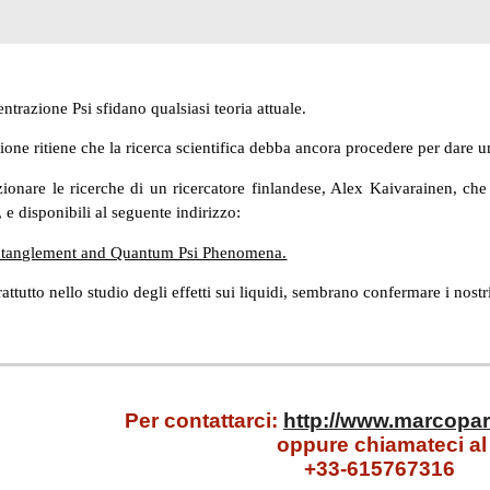
entrazione Psi sfidano qualsiasi teoria attuale.
one ritiene che la ricerca scientifica debba ancora procedere per dare un
nare le ricerche di un ricercatore finlandese, Alex Kaivarainen, che 
, e disponibili al seguente indirizzo:
tanglement and Quantum Psi Phenomena.
ttutto nello studio degli effetti sui liquidi, sembrano confermare i nostri 
Per contattarci:
http://www.marcopar
oppure chiamateci al
+33-615767316
Report abuse