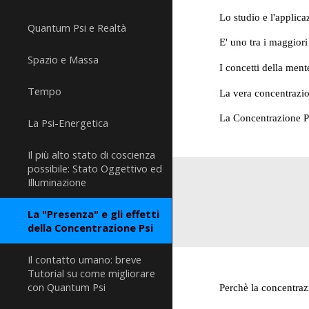
Lo studio e l'applica
Quantum Psi e Realtà
E' uno tra i maggior
Spazio e Massa
I concetti della ment
Tempo
La vera concentrazion
La Concentrazione Ps
La Psi-Energetica
Il più alto stato di coscienza
possibile: Stato Oggettivo ed
Illuminazione
La "Presenza" e gli effetti
della Concentrazione Psi
Il contatto umano: breve
Tutorial su come migliorare
con Quantum Psi
Perchè la concentrazi