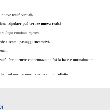
 nuove realtà virtuali.
ione tripolare può creare nuova realtà
.
tere dopo continue riprove.
ede e sente i passaggi successivi.
entali.
realtà. Per ottenere concentrazione Psi la base è normalmente
ati, ed una persona ne sente subito l'effetto.
ci