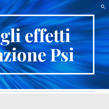
ion
li effetti 
azione Psi