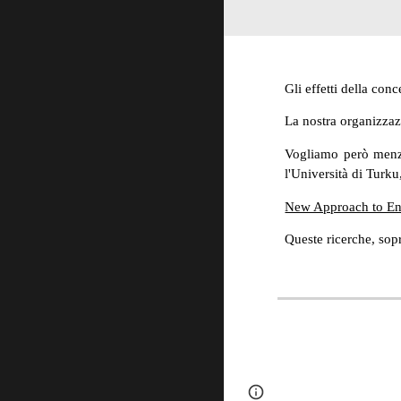
Gli effetti della conc
La nostra organizzazi
Vogliamo però menzio
l'Università di Turku
New Approach to En
Queste ricerche, sopra
Page
Google Sites